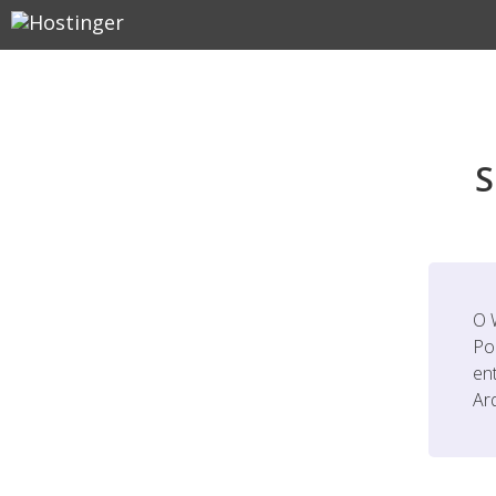
S
O 
Po
en
Ar