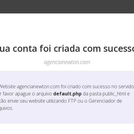
ua conta foi criada com sucess
agencianewton.com
Website
agencianewton.com
foi criado com sucesso no servido
r favor apague o arquivo
default.php
da pasta public_html e
tão envie seu website utilizando FTP ou o Gerenciador de
quivos.